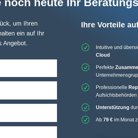
e noch heute Ihr Beratung
rück, um Ihren
Ihre Vorteile au
alten ein auf Ihr
s Angebot.
R
Intuitive und übers
Cloud
R
Perfekte
Zusammen
Unternehmensgru
R
Professionelle
Rep
Aufsichtsbehörden
R
Unterstützung
dur
R
Ab
79 €
im Monat z