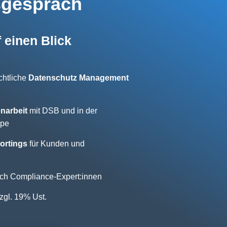
sgespräch
f einen Blick
ichtliche
Datenschutz Management
arbeit
mit DSB und in der
ppe
ortings
für Kunden und
ch Compliance-Expert:innen
zgl. 19% Ust.