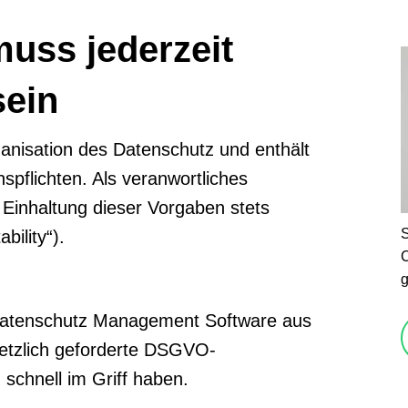
uss jederzeit
sein
nisation des Datenschutz und enthält
pflichten. Als veranwortliches
Einhaltung dieser Vorgaben stets
S
bility“).
C
g
e Datenschutz Management Software aus
setzlich geforderte DSGVO-
schnell im Griff haben.